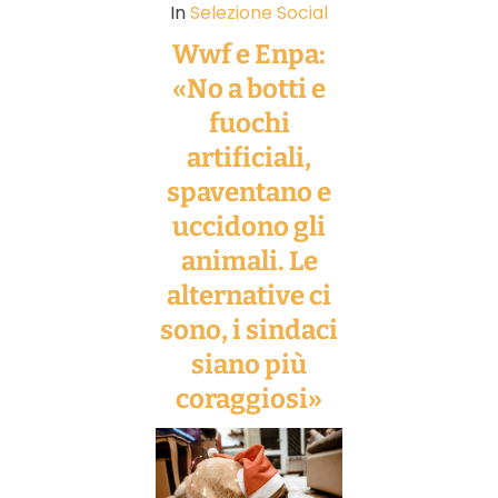
In
Selezione Social
Wwf e Enpa:
«No a botti e
fuochi
artificiali,
spaventano e
uccidono gli
animali. Le
alternative ci
sono, i sindaci
siano più
coraggiosi»