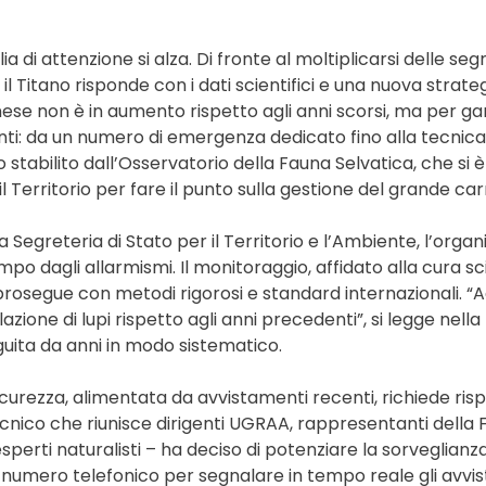
a di attenzione si alza. Di fronte al moltiplicarsi delle se
 il Titano risponde con i dati scientifici e una nuova strat
inese non è in aumento rispetto agli anni scorsi, ma per g
nti: da un numero di emergenza dedicato fino alla tecnica
o stabilito dall’Osservatorio della Fauna Selvatica, che si è
il Territorio per fare il punto sulla gestione del grande car
a Segreteria di Stato per il Territorio e l’Ambiente, l’org
po dagli allarmismi. Il monitoraggio, affidato alla cura sc
rosegue con metodi rigorosi e standard internazionali. “A
zione di lupi rispetto agli anni precedenti”, si legge nell
guita da anni in modo sistematico.
sicurezza, alimentata da avvistamenti recenti, richiede ri
ecnico che riunisce dirigenti UGRAA, rappresentanti della
esperti naturalisti – ha deciso di potenziare la sorveglianza
i un numero telefonico per segnalare in tempo reale gli avvi