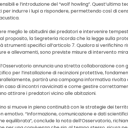
nsibili e l’introduzione del “wolf howling”. Quest’ultima t
ati per indurre i lupi a rispondere, permettendo così di ce
acustica.
ere meglio le abitudini dei predatori e intervenire tempes
al proposito, la Segreteria ricorda che la legge sulla prot
à strumenti specifici all’articolo 7. Qualora si verifichino 
ure e allevamenti, sono previste misure di intervento mira
 l’Osservatorio annuncia una stretta collaborazione con gl
fico per l’installazione di recinzioni protettive, fondament
arallelamente, partirà una campagna informativa rivolta a
 caso di incontri ravvicinati e come gestire correttament
o attirare i predatori vicino alle abitazioni.
o si muove in piena continuità con le strategie dei territor
 emotivo. “Informazione, comunicazione e dati scientifici
e equilibrata”, conclude la nota dell’Osservatorio, richi
ne per una convivenza che sia, al tempo stesso, sicura per