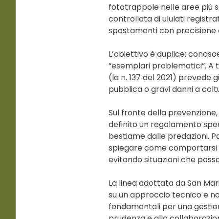
fototrappole nelle aree più se
controllata di ululati registr
spostamenti con precisione 
L’obiettivo è duplice: conosc
“esemplari problematici”. A t
(la n. 137 del 2021) prevede gi
pubblica o gravi danni a colt
Sul fronte della prevenzione,
definito un regolamento speci
bestiame dalle predazioni. P
spiegare come comportarsi in
evitando situazioni che possan
La linea adottata da San Marin
su un approccio tecnico e non
fondamentali per una gestion
prudenza e alla collaborazio