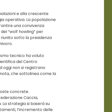
gnalazioni e alla crescente
egia operativa. La popolazione
arantire una convivenza
 del “wolf howling” per
 riunito sotto la presidenza
nivoro.
anismo tecnico ha voluto
ientifica del Centro
d oggi non si registrano
a nota, che sottolinea come la
sposte concrete.
 Federazione Caccia,
. La strategia si baserà su
stamenti, l’incremento delle