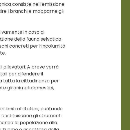
ecnica consiste nell’emissione
nsire i branchi e mapparne gli
tivamente in caso di
ezione della fauna selvatica
rischi concreti per l’incolumità
te.
i allevatori. A breve verrà
ali per difendere il
 tutta la cittadinanza per
e gli animali domestici,
i limitrofi italiani, puntando
 costituiscono gli strumenti
amando la popolazione alla
 l’uomo e rispettosa della