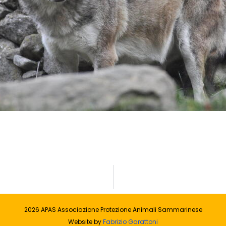
2026 APAS Associazione Protezione Animali Sammarinese
Website by
Fabrizio Garattoni