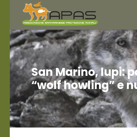
San Marino, lupi: p
“wolf howling” e 